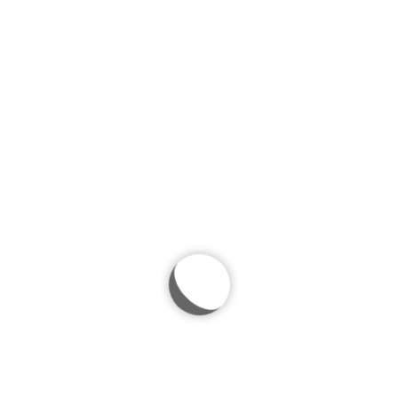
Hot Summer
Cras euismod ullamcorper lorem vitae sodales.
Integer mollis tellus nulla. Aenean blandit orci
magna. Nullam mauris nunc, ultrices non sollicitudin
dignissim, dapibus sed metus. Vivamus porttitor, mi
sit amet ultricies condimentum, lectus justo
hendrerit lectus, ut ultricies erat magna in erat.
Donec convallis leo eu enim semper, quis eleifend
nunc tincidunt. Praesent efficitur posuere mattis. …
2. Januar 2019
Snowboarding