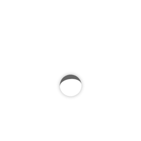
maximus sagittis arcu. Cras ut sapien consectetur, imperdiet
arcu mattis, pellentesque nunc. Nulla mollis orci ipsum, non
pretium magna dapibus nec. Proin aliquet posuere eros a
hendrerit.
Date
26. Februar 2019
Clients
xtrmstudio
Tags
art