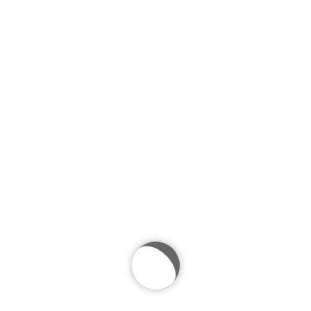
San Paulu Trails
Suspendisse semper mauris et erat porttitor auctor.
Nullam nec nunc volutpat, congue nibh eget, porta
urna. Suspendisse potenti. Suspendisse vitae odio
ut tellus dapibus tempor ac quis nisl. Aliquam nec
ultrices quam. Morbi accumsan nisl a augue pretium
lacinia. Vestibulum tincidunt facilisis euismod. Mauris
scelerisque nisi mi, quis blandit sem interdum at.
Vestibulum ornare libero …
26. Februar 2019
Mountain Running