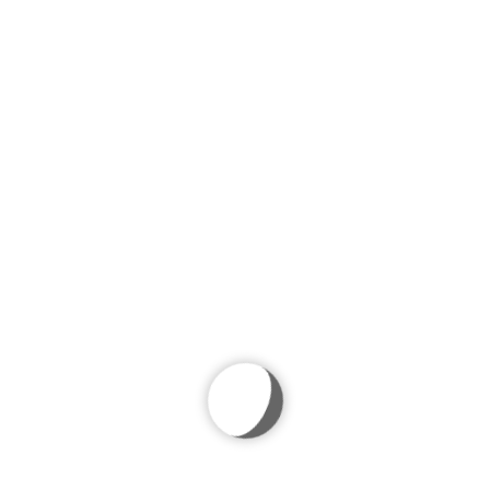
$
320.00
$
359.00
Suspendisse fringilla tincidunt nisi, non finibus diam
tristique quis. Orci varius natoque penatibus et magnis dis
parturient montes, nascetur ridiculus mus. In eu congue
purus.
IN DEN WARENKORB
Beschreibung
Zusätzliche Informationen
Rezensionen (0)