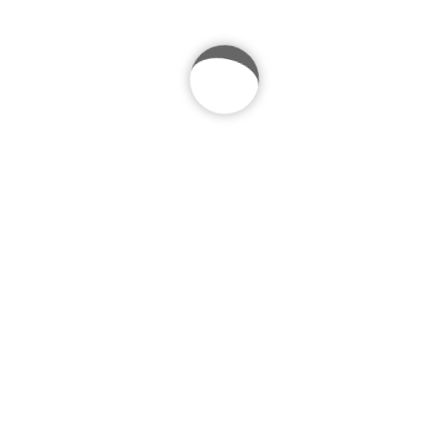
$
321.00
$
359.00
Nullam ut orci tristique, gravida ex ac, tempus neque.
Phasellus cursus, turpis vitae posuere sagittis, tortor
dolor iaculis enim, non ultricies risus lorem at nulla.
IN DEN WARENKORB
Beschreibung
Zusätzliche Informationen
Rezensionen (0)